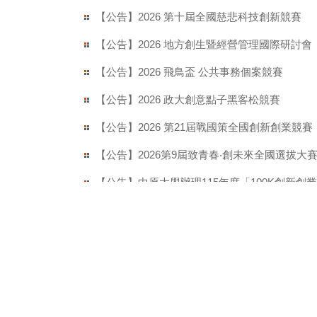
【公告】2026 第十屆全國慈悲科技創新競賽
【公告】2026 地方創生暨經營管理國際研討會
【公告】2026 飛鳥盃 公共事務個案競賽
【公告】2026 政大創意點子黑客松競賽
【公告】2026 第21屆戰國策全國創新創業競賽
【公告】2026第9屆致青春‧創未來全國選拔大
【公告】中原大學辦理115年度「100K創新創
【公告】明志科技大學 2026 年國際青年創業
【公告】115年教育部第十三屆藝術教育貢獻
【公告】全國客庄村史第四期徵集暨撰寫輔導
【公告】《文化：政策・管理・新創》主題特