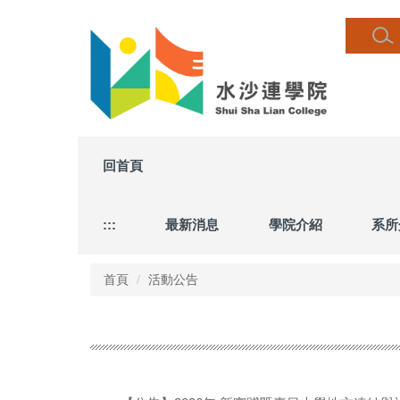
跳
到
主
要
內
容
區
回首頁
:::
最新消息
學院介紹
系所
首頁
活動公告