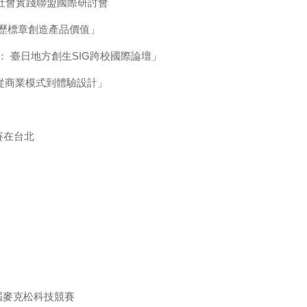
與社會實踐聯盟國際研討會
履歷標章創造產品價值」
： 臺日地方創生SIG跨校國際論壇」
─從商業模式到體驗設計」
挑戰賽在台北
屆麥克松科技競賽