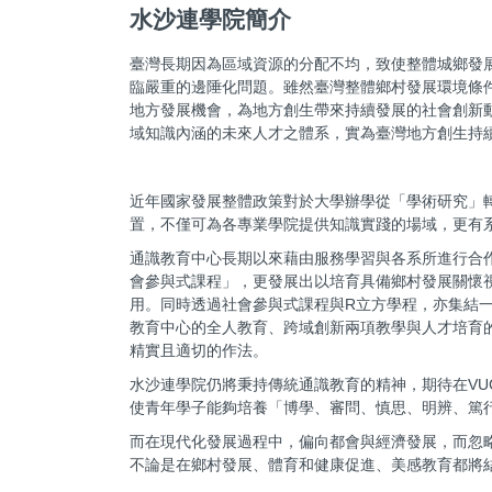
水沙連學院簡介
臺灣長期因為區域資源的分配不均，致使整體城鄉發
臨嚴重的邊陲化問題。雖然臺灣整體鄉村發展環境條
地方發展機會，為地方創生帶來持續發展的社會創新
域知識內涵的未來人才之體系，實為臺灣地方創生持
近年國家發展整體政策對於大學辦學從「學術研究」
置，不僅可為各專業學院提供知識實踐的場域，更有
通識教育中心長期以來藉由服務學習與各系所進行合作，並
會參與式課程」，更發展出以培育具備鄉村發展關懷
用。同時透過社會參與式課程與R立方學程，亦集結
教育中心的全人教育、跨域創新兩項教學與人才培育
精實且適切的作法。
水沙連學院仍將秉持傳統通識教育的精神，期待在VUCA (Volatil
使青年學子能夠培養「博學、審問、慎思、明辨、篤
而在現代化發展過程中，偏向都會與經濟發展，而忽
不論是在鄉村發展、體育和健康促進、美感教育都將