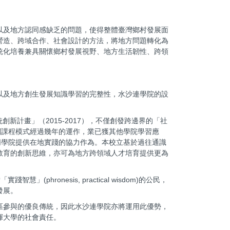
以及地方認同感缺乏的問題，使得整體臺灣鄉村發展面
營造、跨域合作、社會設計的方法，將地方問題轉化為
統化培養兼具關懷鄉村發展視野、地方生活韌性、跨領
以及地方創生發展知識學習的完整性，水沙連學院的設
新計畫」（2015-2017），不僅創發跨邊界的「社
關課程模式經過幾年的運作，業已獲其他學院學習應
同學院提供在地實踐的協力作為。本校立基於過往通識
教育的創新思維，亦可為地方跨領域人才培育提供更為
智慧」(phronesis, practical wisdom)的公民，
發展。
區參與的優良傳統，因此水沙連學院亦將運用此優勢，
揮大學的社會責任。