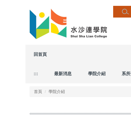
跳
到
主
要
內
容
區
回首頁
:::
最新消息
學院介紹
系所
首頁
學院介紹