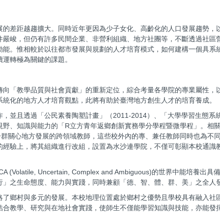
展的差距越趨擴大。同時近年更因為少子女化、高齡化的人口發展趨勢，
件嚴峻，但仍有許多民間企業、非營利組織、地方社團等，不斷透過社區
動能。惟相較於以往都市發展與規劃的人才培育模式，如何建構一個具系
續運轉極為關鍵的課題。
轉向「教學品質與社會貢獻」的重新定位，綜合考量各學院的專業屬性，
系統化的地方人才培育觀點，此將有助於臺灣地方創生人才的培育養成。
且透過「公民素養陶塑計畫」（2011-2014）、「大學學習生態系統創
視野、知識與能力的「R立方青年返鄉創新實務學分學程暨微學程」。相
一群關心地方發展的跨領域教師，這些校外內的專、兼任教師同時也為不
的經驗上，將其組織進行改組，設置為水沙連學院，不僅可彰顯本校通識
e, Uncertain, Complex and Ambiguous)的世界中能培養出具備「實踐
行」之生命態度、能力與實踐，同時兼顧「德、智、體、群、美」之全人
略了鄉村與多元的發展。本校地理位置處於鄉村之優勢且學校具有融入社
結合教學、研究與在地社會實踐，使師生不僅能學習知識與技能，亦能發