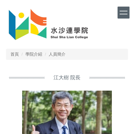
跳
到
主
要
內
容
區
首頁
學院介紹
人員簡介
江大樹 院長