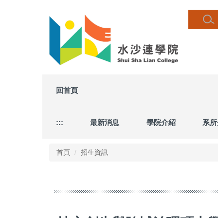
跳
到
主
要
內
容
區
回首頁
:::
最新消息
學院介紹
系所
首頁
招生資訊