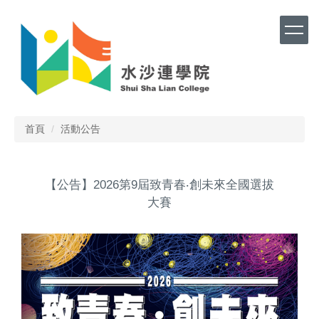
跳
到
主
要
內
容
區
首頁
活動公告
【公告】2026第9屆致青春‧創未來全國選拔
大賽