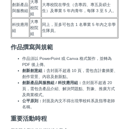
大專
創新產品
大專校院在學生（含專四、專五及碩士
校院
與服務組
生）及畢業 5 年內青年，每隊 3 至 5 人。
組
大專
科技應用
同上，至多可包含 1 名畢業 5 年內之非學
校院
組
生隊員。
組
作品撰寫與規範
作品須以 PowerPoint 或 Canva 格式製作，並轉為
PDF 後上傳。
創新創意組：
含封面不超過 10 頁，需包含計畫摘要、
創作背景、內容及創新點。
創新產品與服務組 / 科技應用組：
含封面不超過 20
頁，需包含產品介紹、解決問題點、對象、推廣方式
及商業模式。
公平原則：
封面及內文不得出現學校科系及指導老師
名稱。
重要活動時程