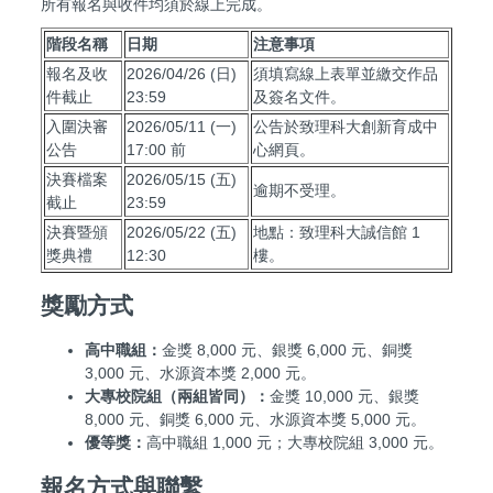
所有報名與收件均須於線上完成。
階段名稱
日期
注意事項
報名及收
2026/04/26 (日)
須填寫線上表單並繳交作品
件截止
23:59
及簽名文件。
入圍決審
2026/05/11 (一)
公告於致理科大創新育成中
公告
17:00 前
心網頁。
決賽檔案
2026/05/15 (五)
逾期不受理。
截止
23:59
決賽暨頒
2026/05/22 (五)
地點：致理科大誠信館 1
獎典禮
12:30
樓。
獎勵方式
高中職組：
金獎 8,000 元、銀獎 6,000 元、銅獎
3,000 元、水源資本獎 2,000 元。
大專校院組（兩組皆同）：
金獎 10,000 元、銀獎
8,000 元、銅獎 6,000 元、水源資本獎 5,000 元。
優等獎：
高中職組 1,000 元；大專校院組 3,000 元。
報名方式與聯繫