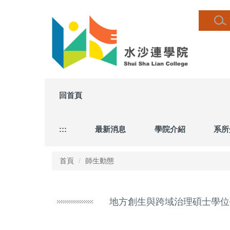
跳
到
主
要
內
容
區
回首頁
:::
最新消息
學院介紹
系所
首頁
師生動態
地方創生與跨域治理碩士學位學