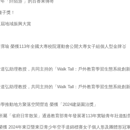
年「阡陌游 」的百香果傳奇
種子獎！
五屆地域振興大賞
瑜 榮獲113年全國大專校院運動會公開大專女子組個人型金牌🥇
弘助理教授，共同主持的「Walk Tall：戶外教育學習生態系統創
弘助理教授，共同主持的「Walk Tall：戶外教育學習生態系統創
推動地方聚落空間營造 榮獲「2024建築園治獎」
 所屬「省府日常散策」通過教育部青年發展署113年實驗青年壯遊點
榮獲 2024年東亞暨東亞青少年空手道錦標賽女子個人形及團體形冠