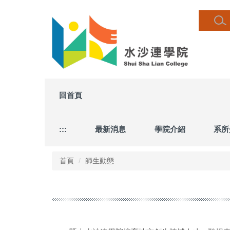
跳
到
主
要
內
容
區
回首頁
:::
最新消息
學院介紹
系所
首頁
師生動態