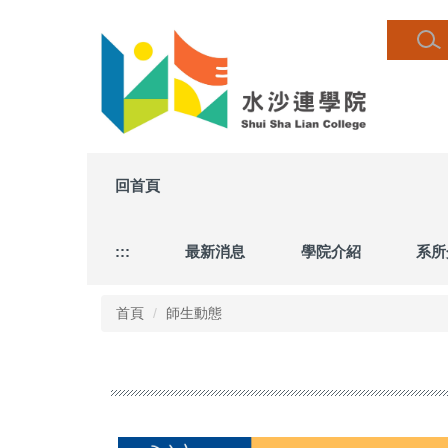
跳
到
主
要
內
容
區
回首頁
:::
最新消息
學院介紹
系所
首頁
師生動態