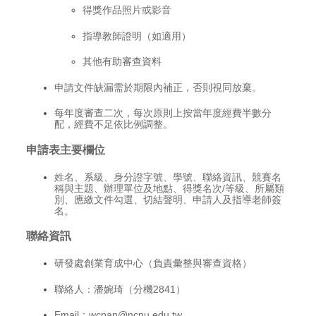
得獎作品照片或影音
指導教師證明（如適用）
其他有助審查資料
申請文件缺漏需於期限內補正，否則視同放棄。
每年度審查二次，每次原則上按當年度經費半數分
配，經費不足依比例調整。
申請表主要欄位
姓名、系級、身分證字號、學號、聯絡資訊、競賽名
稱與主題、辦理單位及地點、得獎名次/等級、所屬類
別、應繳文件勾選、切結聲明、申請人及指導老師簽
名。
聯絡資訊
研發處創業育成中心（負責彙整與審查資格）
聯絡人：潘婉琦（分機2841）
Email：
wcpan@ncnu.edu.tw