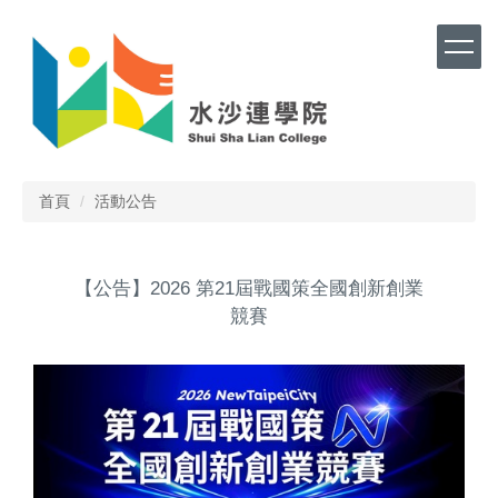
跳
到
主
要
內
容
區
首頁
活動公告
【公告】2026 第21屆戰國策全國創新創業
競賽