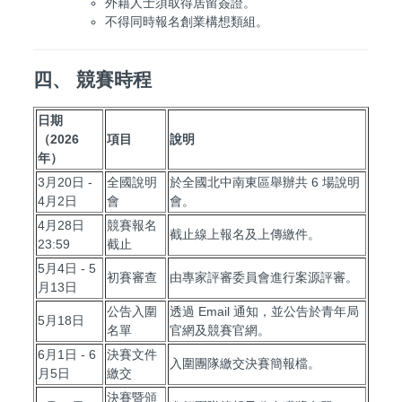
外籍人士須取得居留簽證。
不得同時報名創業構想類組。
四、 競賽時程
日期
（2026
項目
說明
年）
3月20日 -
全國說明
於全國北中南東區舉辦共 6 場說明
4月2日
會
會。
4月28日
競賽報名
截止線上報名及上傳繳件。
23:59
截止
5月4日 - 5
初賽審查
由專家評審委員會進行案源評審。
月13日
公告入圍
透過 Email 通知，並公告於青年局
5月18日
名單
官網及競賽官網。
6月1日 - 6
決賽文件
入圍團隊繳交決賽簡報檔。
月5日
繳交
決賽暨頒