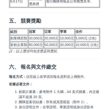
6月17日
進行團隊簡報及公布獲獎名單。
獎典禮
五、 競賽獎勵
組別
冠軍
亞軍
季軍
佳作
創業構想類
30,000元
20,000元
10,000元
5,000元 (2名)
新創企業類
80,000元
50,000元
30,000元
10,000元 (2名)
註：以上獎項均包含獎盃與獎狀。
六、 報名與文件繳交
報名方式：
須至線上表單填寫報名資料並上傳附件。
初審必要文件：
創新計畫書：參考附件 1 大綱，A4 直式橫書，內文建
議不超過 20 頁。
團隊提案切結書：所有成員需親簽（附件 2）。
身分證明文件：在學證明、畢業證明或身分證影本